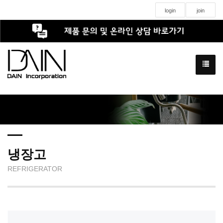
login
join
냉장고
REFRIGERATOR
직냉식 올스텐 일반형 테이블 냉장/냉동/냉장냉동고(6자/1800)