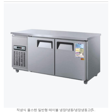
직냉식 올스텐 일반형 테이블 냉장/냉동/냉장냉동고(5..