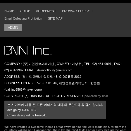
HOME
GUIDE
AGREEMENT
PROVACY POLICY
Email Collecting Prohibition
SITE MAP
ADMIN
COMPANY : (주)다인인코퍼레이션 , OWNER : 이상우 , TEL : 02) 481-9991 , FAX :
02) 481-9992, EMAIL : daininc6566@naver.com
ADDRESS : 경기도 광명시 일직로 43, GIDC B동 2012
BUSINESS LICENSE : 575-87-01616, 개인정보관리책임자 : 함승빈
(daininc6566@naver.com)
COPYRIGHT (c) DAIN INC., ALL RIGHTS RESERVED.
powered by nnin
본 사이트에 사용 된 모든 이미지와 내용의 무단도용을 금지 합니다.
design by DAIN INC.
Cover designed by Freepik.
We have created a awesome theme Far far away, behind the word mountains, far from the
countries Vokalia and Consonantia, there live the blind texts.Far far away, behind the word