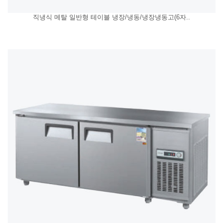
직냉식 메탈 일반형 테이블 냉장/냉동/냉장냉동고(6자..