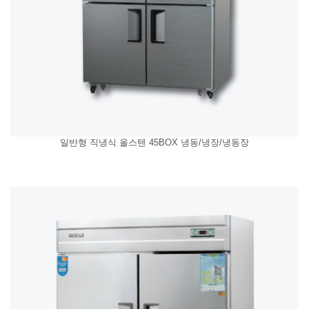
일반형 직냉식 올스텐 45BOX 냉동/냉장/냉동장