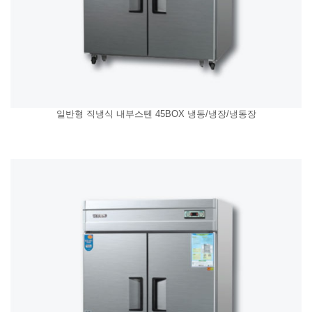
일반형 직냉식 내부스텐 45BOX 냉동/냉장/냉동장