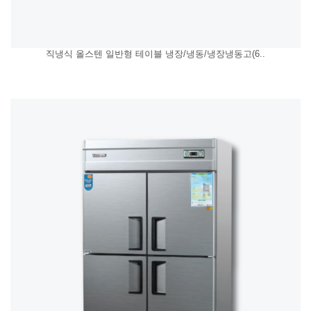
직냉식 올스텐 일반형 테이블 냉장/냉동/냉장냉동고(6..