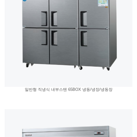
일반형 직냉식 내부스텐 65BOX 냉동/냉장/냉동장