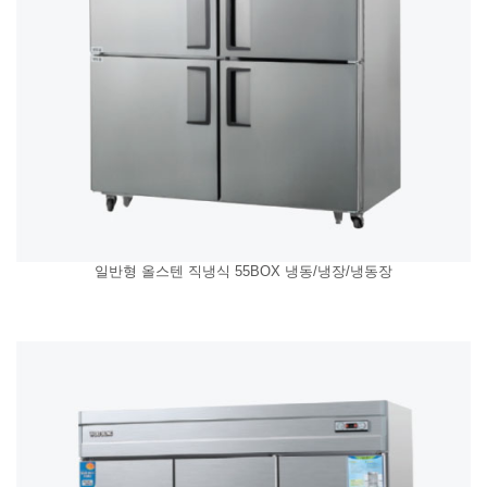
일반형 올스텐 직냉식 55BOX 냉동/냉장/냉동장