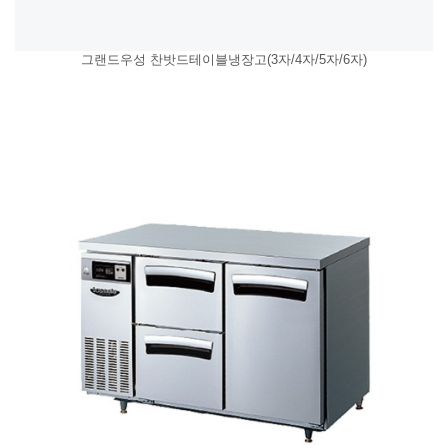
그랜드우성 찬밧드테이블냉장고(3자/4자/5자/6자)