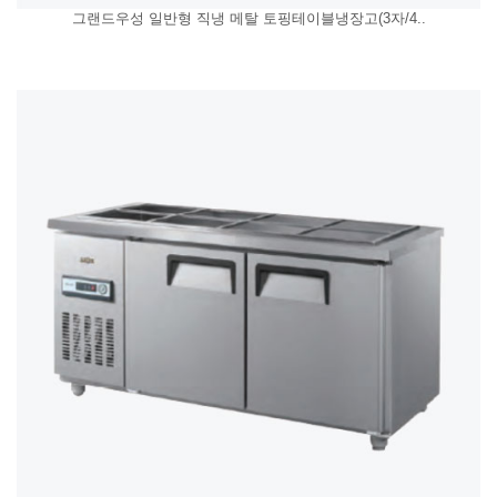
그랜드우성 일반형 직냉 메탈 토핑테이블냉장고(3자/4..