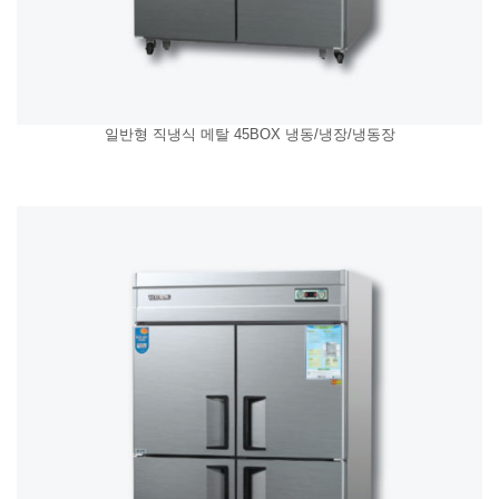
일반형 직냉식 메탈 45BOX 냉동/냉장/냉동장