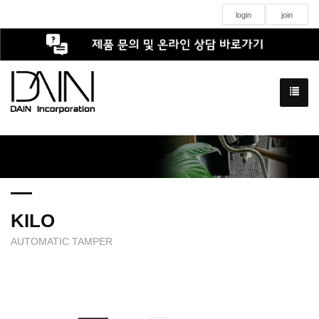
login
join
KILO
AUTOMATIC TAMPER